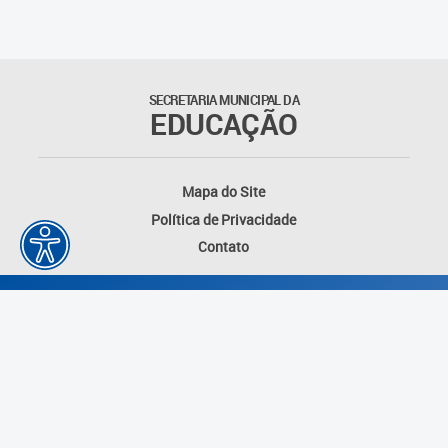
Educação Permanente
Informações para matrículas na
Educação Infantil
SECRETARIA MUNICIPAL DA
EDUCAÇÃO
Informações para matrículas no
Ensino Fundamental
Mapa do Site
Informações sobre Matrículas
Política de Privacidade
Contato
Inscrições em formações
Informativos
Intercâmbio Pedagógico
Internacional
Permuta
Desenvolvido por: Instituto das Cidades