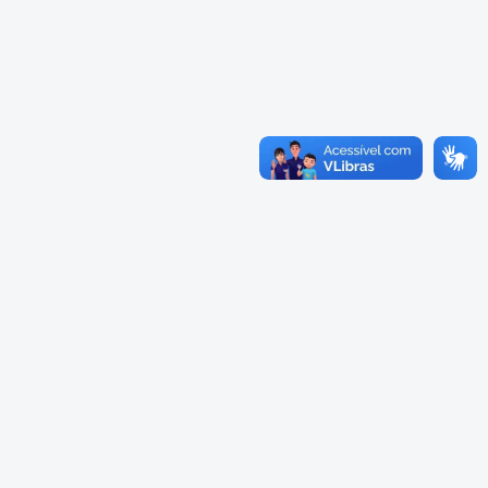
Cadastramento Escolar
Cardápios Escolas Integrais
Cadastro Online
Cardápio Escolas Regulares
Portal ICS Instituto Curitiba de
Saúde
Cardápios CMEIs Berçário
Portal Aprendere
Cardápios CMEIs Maternal I
e Maternal Único
Portal do Servidor
Cardápios CMEIs Maternal II
e Pré
Cadastro de Educação Especial
Conselho Municipal de
Educação de Curitiba
Credenciamento