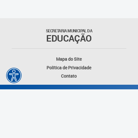
Matrículas
Núcleo de Mídias Educacionais
SECRETARIA MUNICIPAL DA
EDUCAÇÃO
Rede Municipal de Bibliotecas
Telegramática
Mapa do Site
Política de Privacidade
Transporte Escolar
Contato
Desenvolvido por: Instituto das Cidades