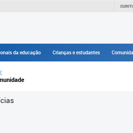
CURIT
ionais da educação
Crianças e estudantes
Comunida
E
munidade
ícias