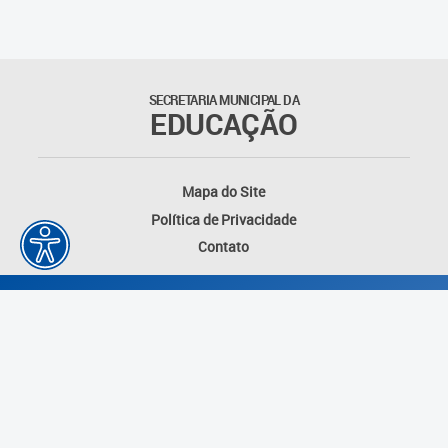
Outros documentos
Coordenadoria de Ensino
SECRETARIA MUNICIPAL DA
Fundamental
EDUCAÇÃO
Gerência de Currículo
Mapa do Site
Gerência de Educação de
Política de Privacidade
Jovens e Adultos
Contato
Gerência de Educação
Integral
Gerência de Gestão
Escolar
Núcleo de Mídias Educacionais
Desenvolvido por: Instituto das Cidades