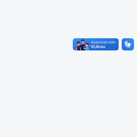
Cadastramento Escolar
Cardápios Escolas Integrais
Cadastro Online
Cardápio Escolas Regulares
Portal ICS Instituto Curitiba de
Saúde
Cardápios CMEIs Berçário
Portal Aprendere
Cardápios CMEIs Maternal I
e Maternal Único
Portal do Servidor
Cardápios CMEIs Maternal II
e Pré
Cadastro de Educação Especial
Conselho Municipal de
Educação de Curitiba
Credenciamento