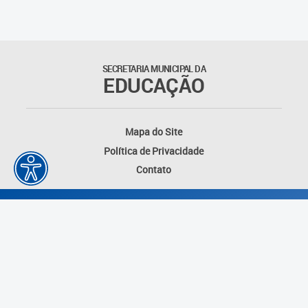
Educação Permanente
Informações para matrículas na
Educação Infantil
SECRETARIA MUNICIPAL DA
EDUCAÇÃO
Informações para matrículas no
Ensino Fundamental
Mapa do Site
Informações sobre Matrículas
Política de Privacidade
Contato
Inscrições em formações
Informativos
Intercâmbio Pedagógico
Internacional
Permuta
Desenvolvido por: Instituto das Cidades