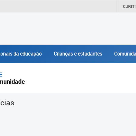
CURIT
ionais da educação
Crianças e estudantes
Comunida
E
munidade
ícias