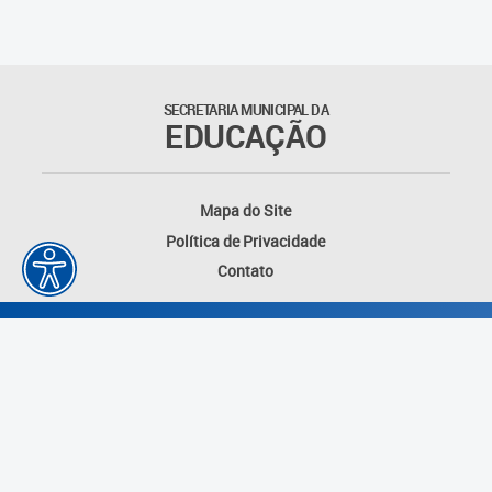
Outros documentos
Coordenadoria de Ensino
SECRETARIA MUNICIPAL DA
Fundamental
EDUCAÇÃO
Gerência de Currículo
Mapa do Site
Gerência de Educação de
Política de Privacidade
Jovens e Adultos
Contato
Gerência de Educação
Integral
Gerência de Gestão
Escolar
Núcleo de Mídias Educacionais
Desenvolvido por: Instituto das Cidades