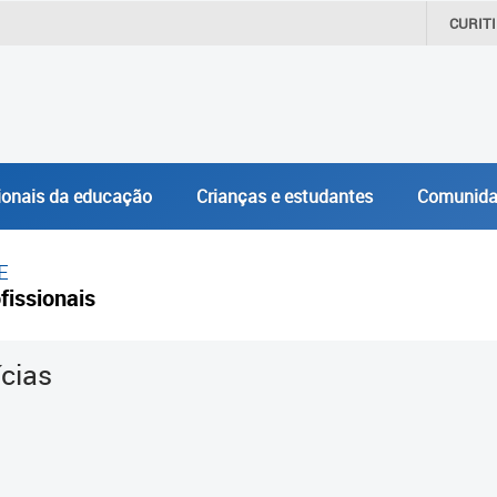
CURIT
ionais da educação
Crianças e estudantes
Comunida
E
fissionais
ícias