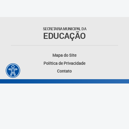
Matrículas
Núcleo de Mídias Educacionais
SECRETARIA MUNICIPAL DA
EDUCAÇÃO
Rede Municipal de Bibliotecas
Telegramática
Mapa do Site
Política de Privacidade
Transporte Escolar
Contato
Desenvolvido por: Instituto das Cidades