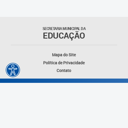
Educação Permanente
Informações para matrículas na
Educação Infantil
SECRETARIA MUNICIPAL DA
EDUCAÇÃO
Informações para matrículas no
Ensino Fundamental
Mapa do Site
Informações sobre Matrículas
Política de Privacidade
Contato
Inscrições em formações
Informativos
Intercâmbio Pedagógico
Internacional
Permuta
Desenvolvido por: Instituto das Cidades