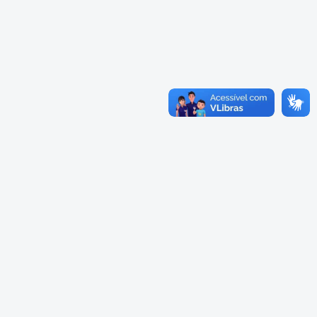
Cadastramento Escolar
Cardápios Escolas Integrais
Cadastro Online
Cardápio Escolas Regulares
Portal ICS Instituto Curitiba de
Saúde
Cardápios CMEIs Berçário
Portal Aprendere
Cardápios CMEIs Maternal I
e Maternal Único
Portal do Servidor
Cardápios CMEIs Maternal II
e Pré
Cadastro de Educação Especial
Conselho Municipal de
Educação de Curitiba
Credenciamento