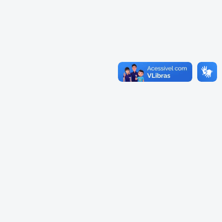
Cadastramento Escolar
Composição
Cadastro Online
Diretoria
Portal ICS Instituto Curitiba de
Saúde
Conselheiros
Portal Aprendere
Câmaras
Portal do Servidor
Comissões
Grupos de Trabalho
Representações Externas
Equipe Interna
Calendário
Reuniões do Conselho Pleno