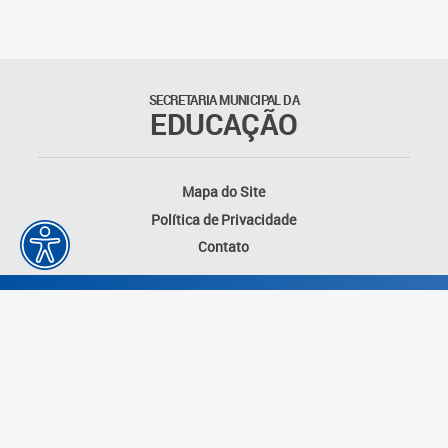
Agenda
Atas
SECRETARIA MUNICIPAL DA
EDUCAÇÃO
Legislação
Atos do Conselho
Mapa do Site
Política de Privacidade
Deliberações
Contato
Recomendações
Indicações
Pareceres
Proposições
Desenvolvido por: Instituto das Cidades
Portarias