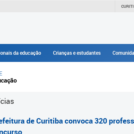
CURIT
ionais da educação
Crianças e estudantes
Comunida
E
ucação
ícias
efeitura de Curitiba convoca 320 profe
ncurso