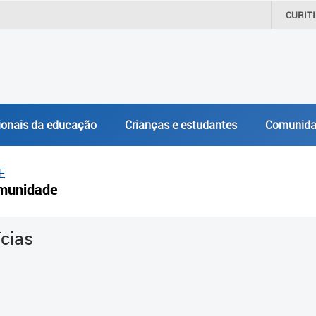
CURIT
ionais da educação
Crianças e estudantes
Comunida
E
munidade
ícias