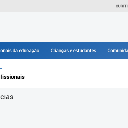
CURIT
ionais da educação
Crianças e estudantes
Comunida
E
fissionais
ícias