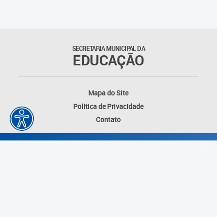
Outros documentos
Coordenadoria de Ensino
SECRETARIA MUNICIPAL DA
Fundamental
EDUCAÇÃO
Gerência de Currículo
Mapa do Site
Gerência de Educação de
Política de Privacidade
Jovens e Adultos
Contato
Gerência de Educação
Integral
Gerência de Gestão
Escolar
Núcleo de Mídias Educacionais
Desenvolvido por: Instituto das Cidades