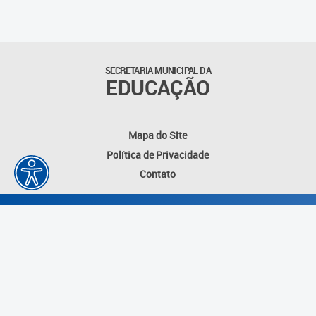
Matrículas
Núcleo de Mídias Educacionais
SECRETARIA MUNICIPAL DA
EDUCAÇÃO
Rede Municipal de Bibliotecas
Telegramática
Mapa do Site
Política de Privacidade
Transporte Escolar
Contato
Desenvolvido por: Instituto das Cidades