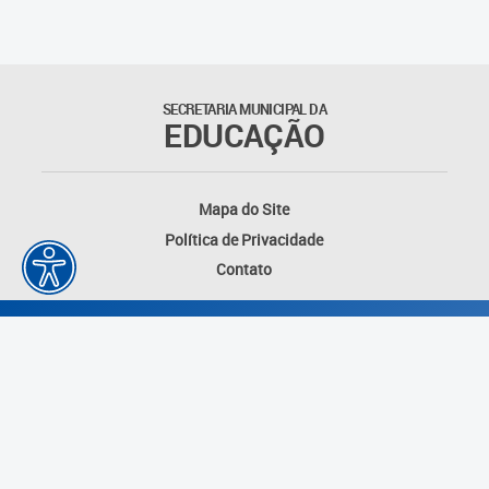
Matrículas
Núcleo de Mídias Educacionais
SECRETARIA MUNICIPAL DA
EDUCAÇÃO
Rede Municipal de Bibliotecas
Telegramática
Mapa do Site
Política de Privacidade
Transporte Escolar
Contato
Desenvolvido por: Instituto das Cidades