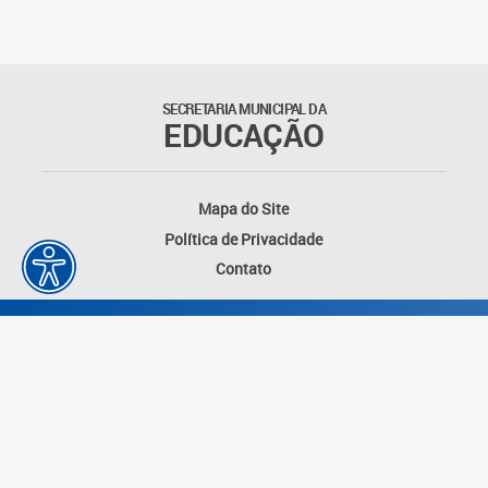
Suporte aos Contratos
Gerência de Segurança
Monitorada
SECRETARIA MUNICIPAL DA
EDUCAÇÃO
Gerência de Transporte
Escolar e Frota SME
Mapa do Site
Gerência de Transporte para
Política de Privacidade
a Educação Especial - SITES
Contato
Gerência de Informação e
Tecnologia
Coordenadoria de
Alimentação Escolar
Fale Conosco
Desenvolvido por: Instituto das Cidades