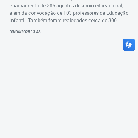
Cadastramento Escolar
chamamento de 285 agentes de apoio educacional,
Estrutura da Secretaria
além da convocação de 103 professores de Educação
Cadastro Online
Infantil. Também foram realocados cerca de 300...
Superintendência Executiva
Portal ICS Instituto Curitiba de
03/04/2025 13:48
Saúde
Superintendência Executiva
Portal Aprendere
Departamento de Logística
Portal do Servidor
Departamento de Logística
Gerência de Almoxarifado
Gerência de Aquisição e
Gestão Contratual de
Serviços
Gerência de Contratos
Gerência de Limpeza e