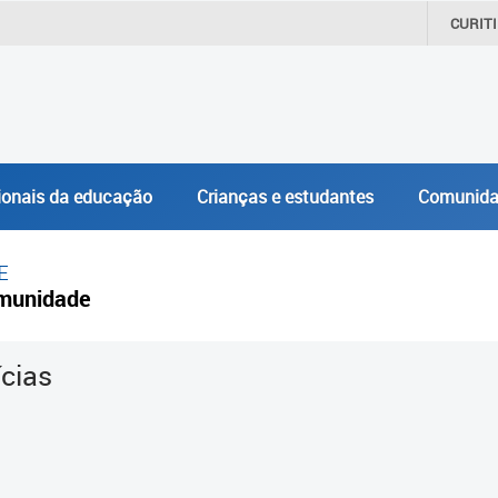
CURIT
ionais da educação
Crianças e estudantes
Comunida
E
munidade
ícias