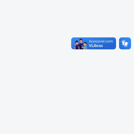
Cadastramento Escolar
Composição
Cadastro Online
Diretoria
Portal ICS Instituto Curitiba de
Saúde
Conselheiros
Portal Aprendere
Câmaras
Portal do Servidor
Comissões
Grupos de Trabalho
Representações Externas
Equipe Interna
Calendário
Reuniões do Conselho Pleno