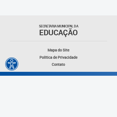
Agenda
Atas
SECRETARIA MUNICIPAL DA
EDUCAÇÃO
Legislação
Atos do Conselho
Mapa do Site
Política de Privacidade
Deliberações
Contato
Recomendações
Indicações
Pareceres
Proposições
Desenvolvido por: Instituto das Cidades
Portarias