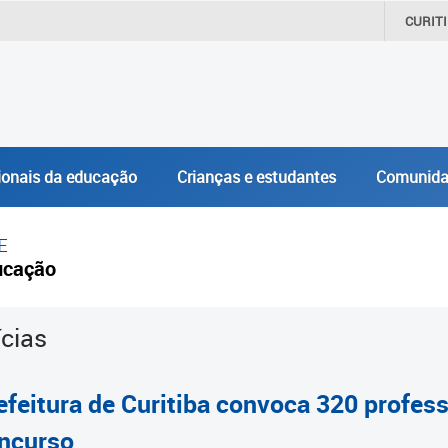
CURIT
ionais da educação
Crianças e estudantes
Comunida
E
ucação
ícias
efeitura de Curitiba convoca 320 profe
ncurso