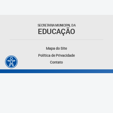
Matrículas
Núcleo de Mídias Educacionais
SECRETARIA MUNICIPAL DA
EDUCAÇÃO
Rede Municipal de Bibliotecas
Telegramática
Mapa do Site
Política de Privacidade
Transporte Escolar
Contato
Desenvolvido por: Instituto das Cidades