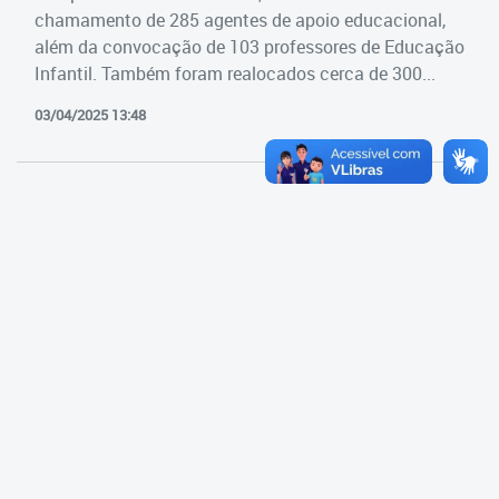
Cadastramento Escolar
chamamento de 285 agentes de apoio educacional,
Estrutura da Secretaria
além da convocação de 103 professores de Educação
Cadastro Online
Infantil. Também foram realocados cerca de 300...
Superintendência Executiva
Portal ICS Instituto Curitiba de
03/04/2025 13:48
Saúde
Superintendência Executiva
Portal Aprendere
Departamento de Logística
Portal do Servidor
Departamento de Logística
Gerência de Almoxarifado
Gerência de Aquisição e
Gestão Contratual de
Serviços
Gerência de Contratos
Gerência de Limpeza e