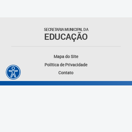
Suporte aos Contratos
Gerência de Segurança
Monitorada
SECRETARIA MUNICIPAL DA
EDUCAÇÃO
Gerência de Transporte
Escolar e Frota SME
Mapa do Site
Gerência de Transporte para
Política de Privacidade
a Educação Especial - SITES
Contato
Gerência de Informação e
Tecnologia
Coordenadoria de
Alimentação Escolar
Fale Conosco
Desenvolvido por: Instituto das Cidades