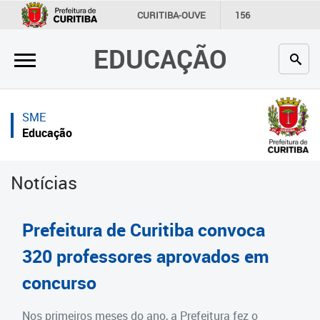
×
×
CURITIBA-OUVE
156
INFORMAÇÃO
SECRETARIAS
EDUCAÇÃO
Inicial
Inicial
Secretaria
Inicial
SME
Profissionais da educação
Secretaria
Educação
Crianças e estudantes
Links Úteis
Notícias
Comunidade
Profissionais da educação
Contato
Crianças e estudantes
Prefeitura de Curitiba convoca
Links
Comunidade
320 professores aprovados em
úteis
concurso
Contato
Portal da Prefeitura de Curitiba
Estrutura da Secretaria
Nos primeiros meses do ano, a Prefeitura fez o