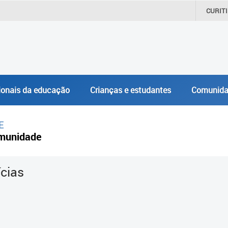
CURIT
ionais da educação
Crianças e estudantes
Comunida
E
munidade
ícias