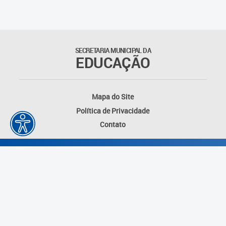
Outros documentos
Coordenadoria de Ensino
SECRETARIA MUNICIPAL DA
Fundamental
EDUCAÇÃO
Gerência de Currículo
Mapa do Site
Gerência de Educação de
Política de Privacidade
Jovens e Adultos
Contato
Gerência de Educação
Integral
Gerência de Gestão
Escolar
Núcleo de Mídias Educacionais
Desenvolvido por: Instituto das Cidades