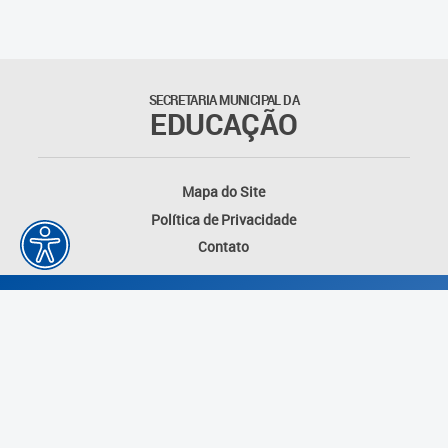
Educação Permanente
Informações para matrículas na
Educação Infantil
SECRETARIA MUNICIPAL DA
EDUCAÇÃO
Informações para matrículas no
Ensino Fundamental
Mapa do Site
Informações sobre Matrículas
Política de Privacidade
Contato
Inscrições em formações
Informativos
Intercâmbio Pedagógico
Internacional
Permuta
Desenvolvido por: Instituto das Cidades