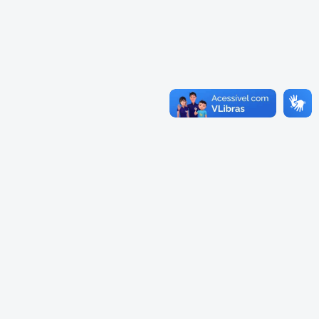
Cadastramento Escolar
Cardápios Escolas Integrais
Cadastro Online
Cardápio Escolas Regulares
Portal ICS Instituto Curitiba de
Saúde
Cardápios CMEIs Berçário
Portal Aprendere
Cardápios CMEIs Maternal I
e Maternal Único
Portal do Servidor
Cardápios CMEIs Maternal II
e Pré
Cadastro de Educação Especial
Conselho Municipal de
Educação de Curitiba
Credenciamento