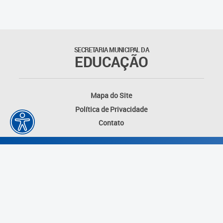
Suporte aos Contratos
Gerência de Segurança
Monitorada
SECRETARIA MUNICIPAL DA
EDUCAÇÃO
Gerência de Transporte
Escolar e Frota SME
Mapa do Site
Gerência de Transporte para
Política de Privacidade
a Educação Especial - SITES
Contato
Gerência de Informação e
Tecnologia
Coordenadoria de
Alimentação Escolar
Fale Conosco
Desenvolvido por: Instituto das Cidades