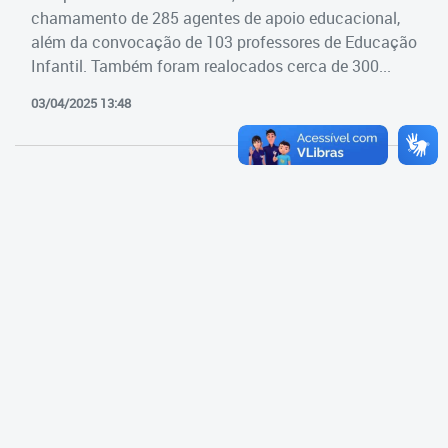
Cadastramento Escolar
chamamento de 285 agentes de apoio educacional,
Estrutura da Secretaria
além da convocação de 103 professores de Educação
Cadastro Online
Infantil. Também foram realocados cerca de 300...
Superintendência Executiva
Portal ICS Instituto Curitiba de
03/04/2025 13:48
Saúde
Superintendência Executiva
Portal Aprendere
Departamento de Logística
Portal do Servidor
Departamento de Logística
Gerência de Almoxarifado
Gerência de Aquisição e
Gestão Contratual de
Serviços
Gerência de Contratos
Gerência de Limpeza e