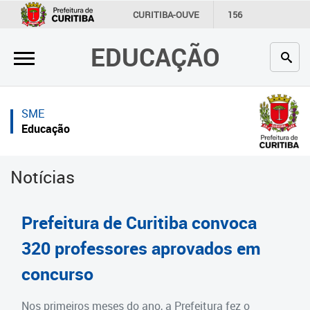
×
×
CURITIBA-OUVE
156
INFORMAÇÃO
SECRETARIAS
EDUCAÇÃO
Inicial
Inicial
Secretaria
Inicial
SME
Profissionais da educação
Secretaria
Educação
Crianças e estudantes
Links Úteis
Notícias
Comunidade
Profissionais da educação
Contato
Crianças e estudantes
Prefeitura de Curitiba convoca
Links
Comunidade
320 professores aprovados em
úteis
concurso
Contato
Portal da Prefeitura de Curitiba
Estrutura da Secretaria
Nos primeiros meses do ano, a Prefeitura fez o