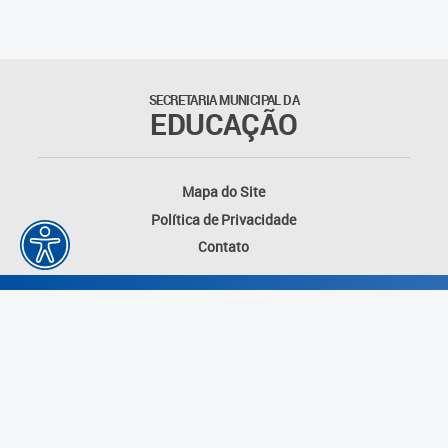
Educação Permanente
Informações para matrículas na
Educação Infantil
SECRETARIA MUNICIPAL DA
EDUCAÇÃO
Informações para matrículas no
Ensino Fundamental
Mapa do Site
Informações sobre Matrículas
Política de Privacidade
Contato
Inscrições em formações
Informativos
Intercâmbio Pedagógico
Internacional
Permuta
Desenvolvido por: Instituto das Cidades