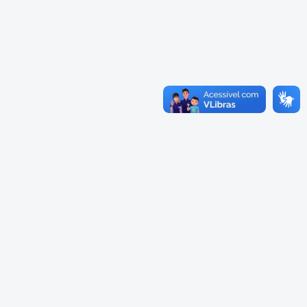
Cadastramento Escolar
Cardápios Escolas Integrais
Cadastro Online
Cardápio Escolas Regulares
Portal ICS Instituto Curitiba de
Saúde
Cardápios CMEIs Berçário
Portal Aprendere
Cardápios CMEIs Maternal I
e Maternal Único
Portal do Servidor
Cardápios CMEIs Maternal II
e Pré
Cadastro de Educação Especial
Conselho Municipal de
Educação de Curitiba
Credenciamento