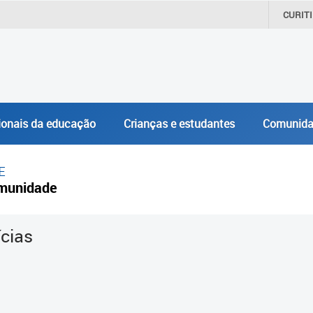
CURIT
ionais da educação
Crianças e estudantes
Comunida
E
munidade
ícias