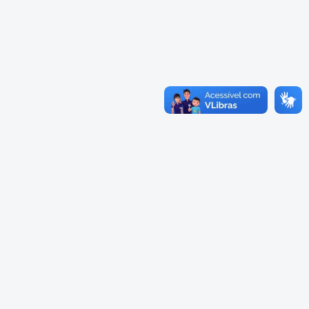
Cadastramento Escolar
Cardápios Escolas Integrais
Cadastro Online
Cardápio Escolas Regulares
Portal ICS Instituto Curitiba de
Saúde
Cardápios CMEIs Berçário
Portal Aprendere
Cardápios CMEIs Maternal I
e Maternal Único
Portal do Servidor
Cardápios CMEIs Maternal II
e Pré
Cadastro de Educação Especial
Conselho Municipal de
Educação de Curitiba
Credenciamento