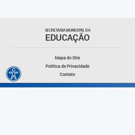
Educação Permanente
Informações para matrículas na
Educação Infantil
SECRETARIA MUNICIPAL DA
EDUCAÇÃO
Informações para matrículas no
Ensino Fundamental
Mapa do Site
Informações sobre Matrículas
Política de Privacidade
Contato
Inscrições em formações
Informativos
Intercâmbio Pedagógico
Internacional
Permuta
Desenvolvido por: Instituto das Cidades