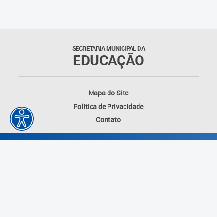
Matrículas
Núcleo de Mídias Educacionais
SECRETARIA MUNICIPAL DA
EDUCAÇÃO
Rede Municipal de Bibliotecas
Telegramática
Mapa do Site
Política de Privacidade
Transporte Escolar
Contato
Desenvolvido por: Instituto das Cidades