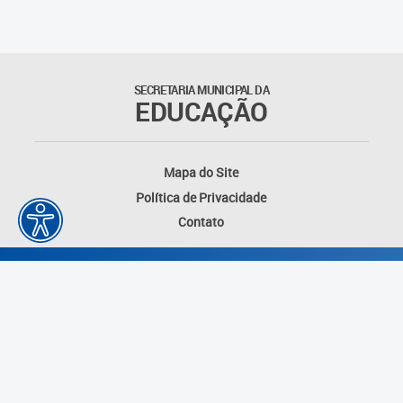
Outros documentos
Coordenadoria de Ensino
SECRETARIA MUNICIPAL DA
Fundamental
EDUCAÇÃO
Gerência de Currículo
Mapa do Site
Gerência de Educação de
Política de Privacidade
Jovens e Adultos
Contato
Gerência de Educação
Integral
Gerência de Gestão
Escolar
Núcleo de Mídias Educacionais
Desenvolvido por: Instituto das Cidades