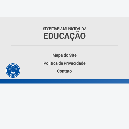
Matrículas
Núcleo de Mídias Educacionais
SECRETARIA MUNICIPAL DA
EDUCAÇÃO
Rede Municipal de Bibliotecas
Telegramática
Mapa do Site
Política de Privacidade
Transporte Escolar
Contato
Desenvolvido por: Instituto das Cidades