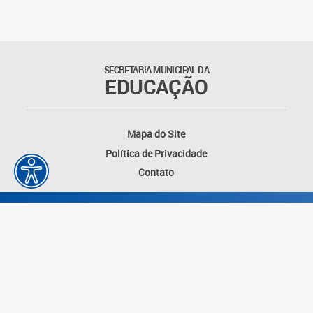
Outros documentos
Coordenadoria de Ensino
SECRETARIA MUNICIPAL DA
Fundamental
EDUCAÇÃO
Gerência de Currículo
Mapa do Site
Gerência de Educação de
Política de Privacidade
Jovens e Adultos
Contato
Gerência de Educação
Integral
Gerência de Gestão
Escolar
Núcleo de Mídias Educacionais
Desenvolvido por: Instituto das Cidades