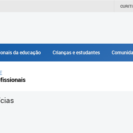
CURIT
ionais da educação
Crianças e estudantes
Comunida
E
fissionais
ícias