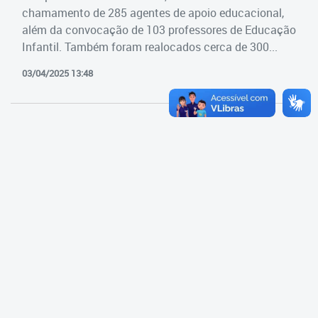
Cadastramento Escolar
chamamento de 285 agentes de apoio educacional,
Estrutura da Secretaria
além da convocação de 103 professores de Educação
Cadastro Online
Infantil. Também foram realocados cerca de 300...
Superintendência Executiva
Portal ICS Instituto Curitiba de
03/04/2025 13:48
Saúde
Superintendência Executiva
Portal Aprendere
Departamento de Logística
Portal do Servidor
Departamento de Logística
Gerência de Almoxarifado
Gerência de Aquisição e
Gestão Contratual de
Serviços
Gerência de Contratos
Gerência de Limpeza e