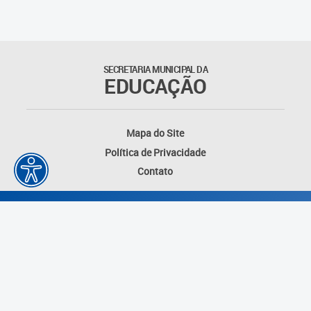
Suporte aos Contratos
Gerência de Segurança
Monitorada
SECRETARIA MUNICIPAL DA
EDUCAÇÃO
Gerência de Transporte
Escolar e Frota SME
Mapa do Site
Gerência de Transporte para
Política de Privacidade
a Educação Especial - SITES
Contato
Gerência de Informação e
Tecnologia
Coordenadoria de
Alimentação Escolar
Fale Conosco
Desenvolvido por: Instituto das Cidades