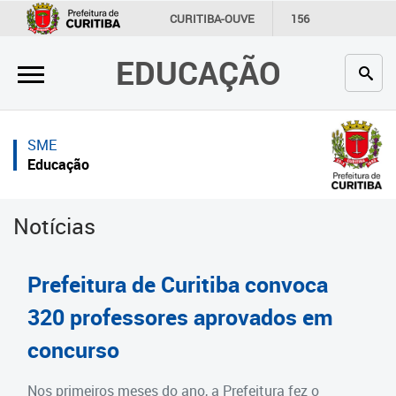
×
×
CURITIBA-OUVE
156
INFORMAÇÃO
SECRETARIAS
EDUCAÇÃO
Inicial
Inicial
Secretaria
Inicial
SME
Profissionais da educação
Secretaria
Educação
Crianças e estudantes
Links Úteis
Notícias
Comunidade
Profissionais da educação
Contato
Crianças e estudantes
Prefeitura de Curitiba convoca
Links
Comunidade
320 professores aprovados em
úteis
concurso
Contato
Portal da Prefeitura de Curitiba
Estrutura da Secretaria
Nos primeiros meses do ano, a Prefeitura fez o