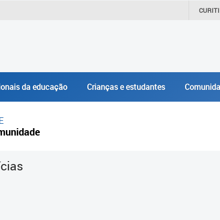
CURIT
ionais da educação
Crianças e estudantes
Comunida
E
munidade
ícias