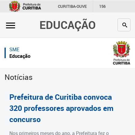
×
×
CURITIBA-OUVE
156
INFORMAÇÃO
SECRETARIAS
EDUCAÇÃO
Inicial
Inicial
Secretaria
Inicial
SME
Profissionais da educação
Secretaria
Educação
Crianças e estudantes
Links Úteis
Notícias
Comunidade
Profissionais da educação
Contato
Crianças e estudantes
Prefeitura de Curitiba convoca
Links
Comunidade
320 professores aprovados em
úteis
concurso
Contato
Portal da Prefeitura de Curitiba
Estrutura da Secretaria
Nos primeiros meses do ano, a Prefeitura fez o