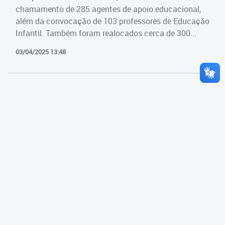
Cadastramento Escolar
chamamento de 285 agentes de apoio educacional,
Estrutura da Secretaria
além da convocação de 103 professores de Educação
Cadastro Online
Infantil. Também foram realocados cerca de 300...
Superintendência Executiva
Portal ICS Instituto Curitiba de
03/04/2025 13:48
Saúde
Superintendência Executiva
Portal Aprendere
Departamento de Logística
Portal do Servidor
Departamento de Logística
Gerência de Almoxarifado
Gerência de Aquisição e
Gestão Contratual de
Serviços
Gerência de Contratos
Gerência de Limpeza e