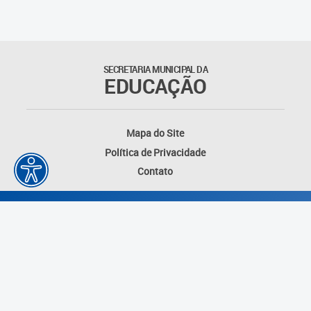
Suporte aos Contratos
Gerência de Segurança
Monitorada
SECRETARIA MUNICIPAL DA
EDUCAÇÃO
Gerência de Transporte
Escolar e Frota SME
Mapa do Site
Gerência de Transporte para
Política de Privacidade
a Educação Especial - SITES
Contato
Gerência de Informação e
Tecnologia
Coordenadoria de
Alimentação Escolar
Fale Conosco
Desenvolvido por: Instituto das Cidades