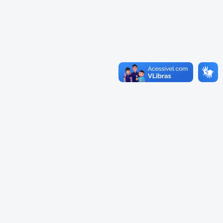
Cadastramento Escolar
Cardápios Escolas Integrais
Cadastro Online
Cardápio Escolas Regulares
Portal ICS Instituto Curitiba de
Saúde
Cardápios CMEIs Berçário
Portal Aprendere
Cardápios CMEIs Maternal I
e Maternal Único
Portal do Servidor
Cardápios CMEIs Maternal II
e Pré
Cadastro de Educação Especial
Conselho Municipal de
Educação de Curitiba
Credenciamento