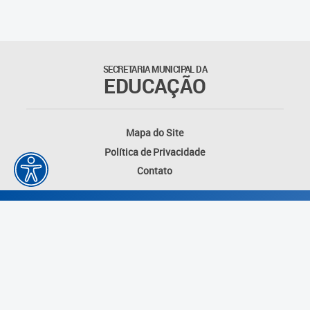
Educação Permanente
Informações para matrículas na
Educação Infantil
SECRETARIA MUNICIPAL DA
EDUCAÇÃO
Informações para matrículas no
Ensino Fundamental
Mapa do Site
Informações sobre Matrículas
Política de Privacidade
Contato
Inscrições em formações
Informativos
Intercâmbio Pedagógico
Internacional
Permuta
Desenvolvido por: Instituto das Cidades