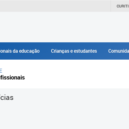
CURIT
ionais da educação
Crianças e estudantes
Comunida
E
fissionais
ícias