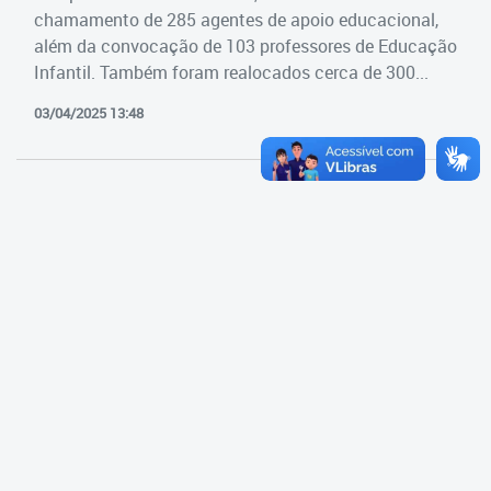
Cadastramento Escolar
chamamento de 285 agentes de apoio educacional,
Estrutura da Secretaria
além da convocação de 103 professores de Educação
Cadastro Online
Infantil. Também foram realocados cerca de 300...
Superintendência Executiva
Portal ICS Instituto Curitiba de
03/04/2025 13:48
Saúde
Superintendência Executiva
Portal Aprendere
Departamento de Logística
Portal do Servidor
Departamento de Logística
Gerência de Almoxarifado
Gerência de Aquisição e
Gestão Contratual de
Serviços
Gerência de Contratos
Gerência de Limpeza e