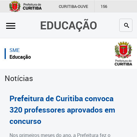
×
×
CURITIBA-OUVE
156
INFORMAÇÃO
SECRETARIAS
EDUCAÇÃO
Inicial
Inicial
Secretaria
Inicial
SME
Profissionais da educação
Secretaria
Educação
Crianças e estudantes
Links Úteis
Notícias
Comunidade
Profissionais da educação
Contato
Crianças e estudantes
Prefeitura de Curitiba convoca
Links
Comunidade
320 professores aprovados em
úteis
concurso
Contato
Portal da Prefeitura de Curitiba
Estrutura da Secretaria
Nos primeiros meses do ano, a Prefeitura fez o