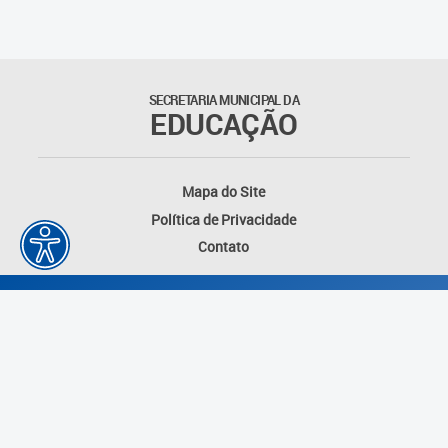
Suporte aos Contratos
Gerência de Segurança
Monitorada
SECRETARIA MUNICIPAL DA
EDUCAÇÃO
Gerência de Transporte
Escolar e Frota SME
Mapa do Site
Gerência de Transporte para
Política de Privacidade
a Educação Especial - SITES
Contato
Gerência de Informação e
Tecnologia
Coordenadoria de
Alimentação Escolar
Fale Conosco
Desenvolvido por: Instituto das Cidades