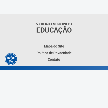
Matrículas
Núcleo de Mídias Educacionais
SECRETARIA MUNICIPAL DA
EDUCAÇÃO
Rede Municipal de Bibliotecas
Telegramática
Mapa do Site
Política de Privacidade
Transporte Escolar
Contato
Desenvolvido por: Instituto das Cidades