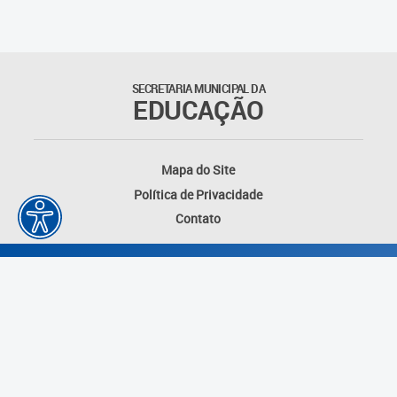
Suporte aos Contratos
Gerência de Segurança
Monitorada
SECRETARIA MUNICIPAL DA
EDUCAÇÃO
Gerência de Transporte
Escolar e Frota SME
Mapa do Site
Gerência de Transporte para
Política de Privacidade
a Educação Especial - SITES
Contato
Gerência de Informação e
Tecnologia
Coordenadoria de
Alimentação Escolar
Fale Conosco
Desenvolvido por: Instituto das Cidades