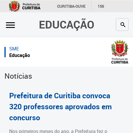
×
×
CURITIBA-OUVE
156
INFORMAÇÃO
SECRETARIAS
EDUCAÇÃO
Inicial
Inicial
Secretaria
Inicial
SME
Profissionais da educação
Secretaria
Educação
Crianças e estudantes
Links Úteis
Notícias
Comunidade
Profissionais da educação
Contato
Crianças e estudantes
Prefeitura de Curitiba convoca
Links
Comunidade
320 professores aprovados em
úteis
concurso
Contato
Portal da Prefeitura de Curitiba
Estrutura da Secretaria
Nos primeiros meses do ano, a Prefeitura fez o