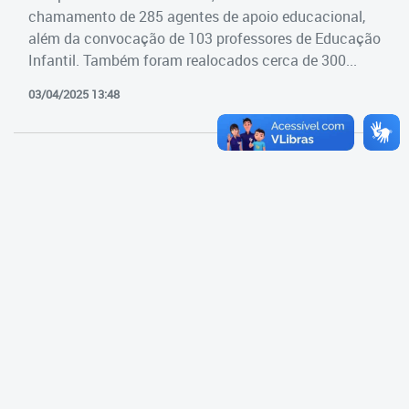
Cadastramento Escolar
chamamento de 285 agentes de apoio educacional,
Estrutura da Secretaria
além da convocação de 103 professores de Educação
Cadastro Online
Infantil. Também foram realocados cerca de 300...
Superintendência Executiva
Portal ICS Instituto Curitiba de
03/04/2025 13:48
Saúde
Superintendência Executiva
Portal Aprendere
Departamento de Logística
Portal do Servidor
Departamento de Logística
Gerência de Almoxarifado
Gerência de Aquisição e
Gestão Contratual de
Serviços
Gerência de Contratos
Gerência de Limpeza e