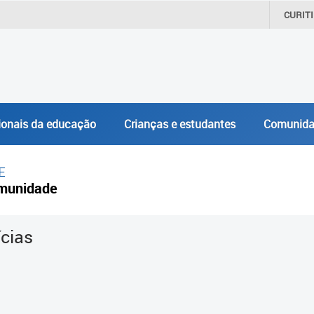
CURIT
ionais da educação
Crianças e estudantes
Comunida
E
munidade
ícias