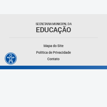
Educação Permanente
Informações para matrículas na
Educação Infantil
SECRETARIA MUNICIPAL DA
EDUCAÇÃO
Informações para matrículas no
Ensino Fundamental
Mapa do Site
Informações sobre Matrículas
Política de Privacidade
Contato
Inscrições em formações
Informativos
Intercâmbio Pedagógico
Internacional
Permuta
Desenvolvido por: Instituto das Cidades