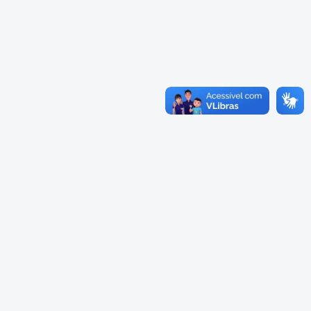
Cadastramento Escolar
Cardápios Escolas Integrais
Cadastro Online
Cardápio Escolas Regulares
Portal ICS Instituto Curitiba de
Saúde
Cardápios CMEIs Berçário
Portal Aprendere
Cardápios CMEIs Maternal I
e Maternal Único
Portal do Servidor
Cardápios CMEIs Maternal II
e Pré
Cadastro de Educação Especial
Conselho Municipal de
Educação de Curitiba
Credenciamento