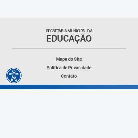
Outros documentos
Coordenadoria de Ensino
SECRETARIA MUNICIPAL DA
Fundamental
EDUCAÇÃO
Gerência de Currículo
Mapa do Site
Gerência de Educação de
Política de Privacidade
Jovens e Adultos
Contato
Gerência de Educação
Integral
Gerência de Gestão
Escolar
Núcleo de Mídias Educacionais
Desenvolvido por: Instituto das Cidades