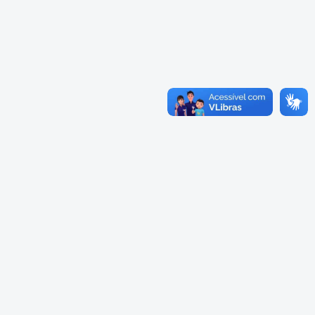
Cadastramento Escolar
Cardápios Escolas Integrais
Cadastro Online
Cardápio Escolas Regulares
Portal ICS Instituto Curitiba de
Saúde
Cardápios CMEIs Berçário
Portal Aprendere
Cardápios CMEIs Maternal I
e Maternal Único
Portal do Servidor
Cardápios CMEIs Maternal II
e Pré
Cadastro de Educação Especial
Conselho Municipal de
Educação de Curitiba
Credenciamento