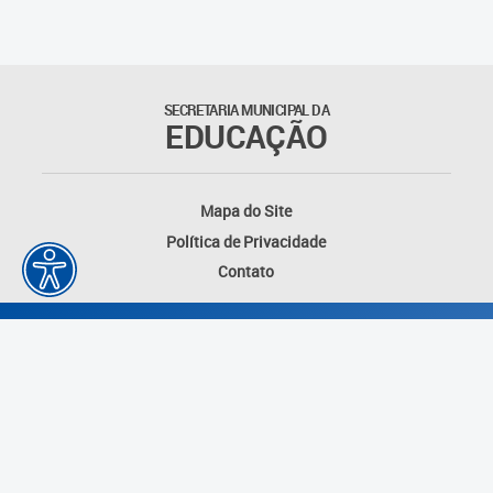
Educação Permanente
Informações para matrículas na
Educação Infantil
SECRETARIA MUNICIPAL DA
EDUCAÇÃO
Informações para matrículas no
Ensino Fundamental
Mapa do Site
Informações sobre Matrículas
Política de Privacidade
Contato
Inscrições em formações
Informativos
Intercâmbio Pedagógico
Internacional
Permuta
Desenvolvido por: Instituto das Cidades