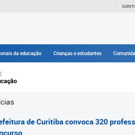
CURIT
ionais da educação
Crianças e estudantes
Comunida
E
ucação
ícias
efeitura de Curitiba convoca 320 profe
ncurso