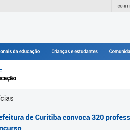
CURIT
ionais da educação
Crianças e estudantes
Comunida
E
ucação
ícias
efeitura de Curitiba convoca 320 profe
ncurso