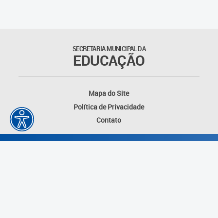
Outros documentos
Coordenadoria de Ensino
SECRETARIA MUNICIPAL DA
Fundamental
EDUCAÇÃO
Gerência de Currículo
Mapa do Site
Gerência de Educação de
Política de Privacidade
Jovens e Adultos
Contato
Gerência de Educação
Integral
Gerência de Gestão
Escolar
Núcleo de Mídias Educacionais
Desenvolvido por: Instituto das Cidades